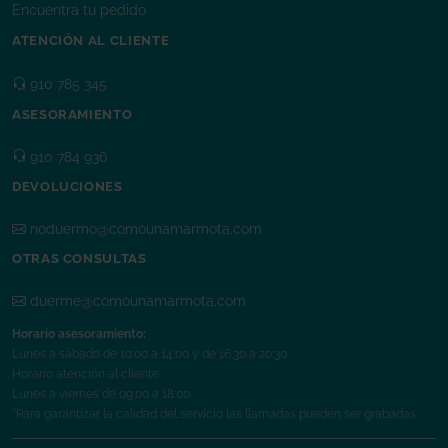
Encuentra tu pedido
ATENCIÓN AL CLIENTE
910 785 345
ASESORAMIENTO
910 784 936
DEVOLUCIONES
noduermo@comounamarmota.com
OTRAS CONSULTAS
duerme@comounamarmota.com
Horario asesoramiento:
Lunes a sábado de 10:00 a 14:00 y de 16:30 a 20:30
Horario atención al cliente:
Lunes a viernes de 09:00 a 18:00
*Para garantizar la calidad del servicio las llamadas pueden ser grabadas.