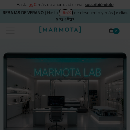
Hasta
35€
más de ahorro adicional
suscribiéndote
REBAJAS DE VERANO
| Hasta
-60%
de descuento y más |
2 días
y 13:48:30
items en
0