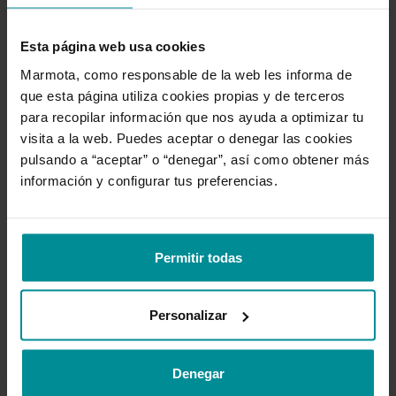
El estudio que lo cambió todo: el
Esta página web usa cookies
colchón Marmota original
Marmota, como responsable de la web les informa de
que esta página utiliza cookies propias y de terceros
El estudio realizado en nuestro Lab ha sido llevado a
para recopilar información que nos ayuda a optimizar tu
cabo por médicos y estadísticos para poder demostrar
visita a la web. Puedes aceptar o denegar las cookies
científicamente que con el colchón Marmota se duermen
pulsando a “aceptar” o “denegar”, así como obtener más
más horas y de mejor calidad.
información y configurar tus preferencias.
Seleccionamos una muestra representativa de personas
y le cambiamo su colchón por un Marmota. ¿Os imagináis
lo que ha ocurrido?
Permitir todas
* Estudio realizado por médicos y psicólogos expertos en
sueño de la Unidad de Sueño del Hospital la MAZ,
Personalizar
Zaragoza. El estudio fue realizado comparando colchones
nuevos y usados y con 29 voluntarios, 11 de ellos durante el
Denegar
confinamiento.