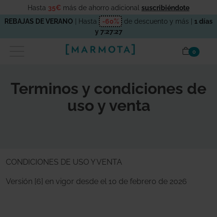
Hasta
35€
más de ahorro adicional
suscribiéndote
REBAJAS DE VERANO
| Hasta
-60%
de descuento y más |
1 días
y 7:27:26
items en
0
Terminos y condiciones de
uso y venta
CONDICIONES DE USO Y VENTA
Versión [6] en vigor desde el 10 de febrero de 2026