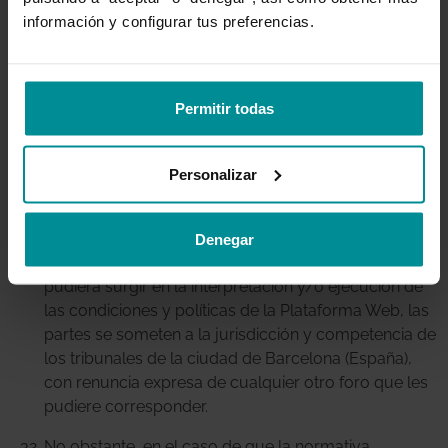
para la defensa de sus derechos, títulos e intereses,
información y configurar tus preferencias.
incluida la posibilidad de reclamar daños y
perjuicios.
Permitir todas
LEY APLICABLE Y JURISDICCIÓN
La interpretación y aplicación de las condiciones y
Personalizar
políticas de la Plataforma Web, se regirá por la
Legislación española.
Denegar
Para la resolución de cualquier discrepancia que
pudiera surgir en la interpretación y/o ejecución de
las condiciones y políticas de la Plataforma Web, las
partes se someten a la jurisdicción y competencia de
los tribunales de la ciudad de Barcelona (España),
con renuncia expresa de cualquier otro foro que les
pudiere corresponder.
No obstante, en el caso de que la normativa