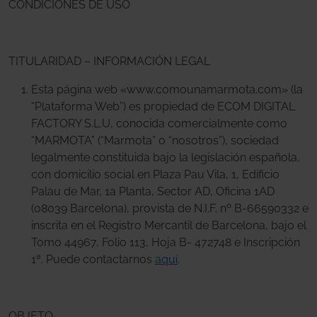
CONDICIONES DE USO
TITULARIDAD – INFORMACIÓN LEGAL
Esta página web «www.comounamarmota.com» (la
“Plataforma Web”) es propiedad de ECOM DIGITAL
FACTORY S.L.U, conocida comercialmente como
“MARMOTA” (“Marmota” o “nosotros”), sociedad
legalmente constituida bajo la legislación española,
con domicilio social en Plaza Pau Vila, 1, Edificio
Palau de Mar, 1a Planta, Sector AD, Oficina 1AD
(08039 Barcelona), provista de N.I.F. nº B-66590332 e
inscrita en el Registro Mercantil de Barcelona, bajo el
Tomo 44967, Folio 113, Hoja B- 472748 e Inscripción
1ª. Puede contactarnos
aquí
.
OBJETO