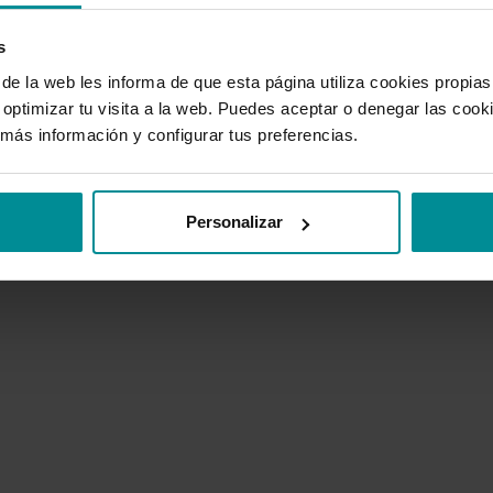
mal
s
uestra marmota está trabajando duro pa
 la web les informa de que esta página utiliza cookies propias 
optimizar tu visita a la web. Puedes aceptar o denegar las cook
arreglar este problema en la madriguera
más información y configurar tus preferencias.
VOLVER AL INICIO
CONTACTAR SOPORTE
Personalizar