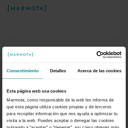
Consentimiento
Detalles
Acerca de las cookies
¡Ups! Algo ha ido mal
Esta página web usa cookies
Marmota, como responsable de la web les informa de
Nuestra marmota está trabajando duro
que esta página utiliza cookies propias y de terceros
para arreglar este problema en la
para recopilar información que nos ayuda a optimizar tu
madriguera.
visita a la web. Puedes aceptar o denegar las cookies
pulsando a “aceptar” o “denegar”, así como obtener más