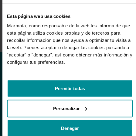
próximas ofertas y novedades sin tener que dejar de
dormir a pierna suelta 😉
Esta página web usa cookies
Correo electrónico
Marmota, como responsable de la web les informa de que
Suscríbete
esta página utiliza cookies propias y de terceros para
recopilar información que nos ayuda a optimizar tu visita a
He leído y acepto la política de Privacidad y Cookies
la web. Puedes aceptar o denegar las cookies pulsando a
“aceptar” o “denegar”, así como obtener más información y
configurar tus preferencias.
PRODUCTOS
Colchones
Colchones 80x190
Permitir todas
Colchones 90x190
Colchones 105x190
Personalizar
Colchones 105x200
Colchones 135x190
Colchones 135x200
Denegar
Colchones 140x190