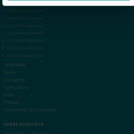
Colchones 140x200
Colchones 150x190
Colchones 150x200
Colchones 160x190
Colchones 160x200
Colchones 180x190
Colchones 180x200
Colchones 200x200
Almohadas
Bases
Accesorios
Packs ahorro
Sofás
Rebajas
Comparador de colchones
SOBRE NOSOTROS