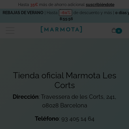
Hasta
35€
más de ahorro adicional
suscribiéndote
REBAJAS DE VERANO
| Hasta
-60%
de descuento y más |
0 días 
8:55:56
items
0
Tienda oficial Marmota Les
Corts
Dirección
: Travessera de les Corts, 241,
08028 Barcelona
Teléfono
: 93 405 14 64