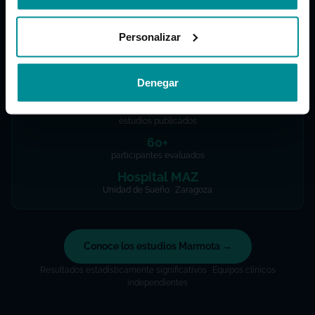
Cada conclusión se sostiene sobre modelos
lineales mixtos y comparativas longitudinales
Personalizar
que aíslan el efecto del producto frente a otros
factores.
Denegar
4
estudios publicados
60+
participantes evaluados
Hospital MAZ
Unidad de Sueño · Zaragoza
Conoce los estudios Marmota →
Resultados estadísticamente significativos · Equipos clínicos
independientes