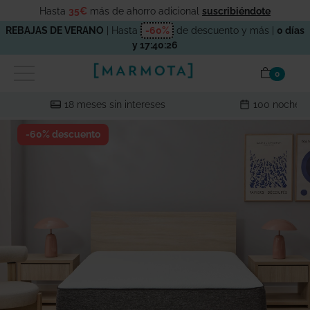
Hasta
35€
más de ahorro adicional
suscribiéndote
REBAJAS DE VERANO
| Hasta
-60%
de descuento y más |
0 días
y 17:40:25
items en
0
18 meses sin intereses
100 noches 
-60% descuento