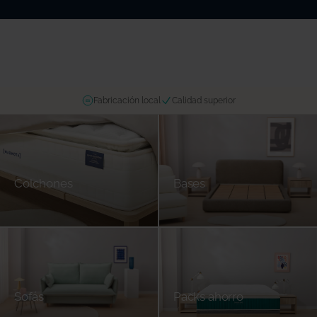
Fabricación local
Calidad superior
ES
Colchones
Bases
Sofás
Packs ahorro