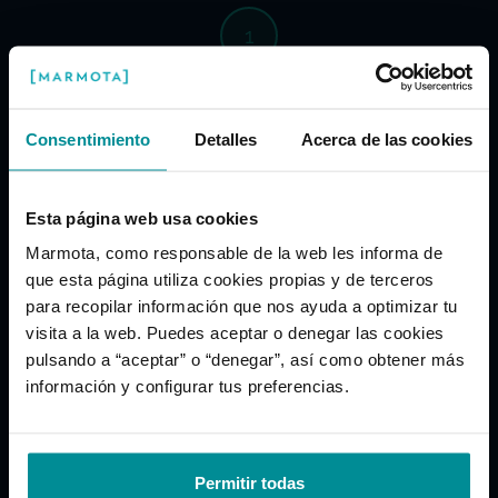
1
Metodología clínica validada
Cada estudio aplica instrumentos validados
como el PSQI (Pittsburgh Sleep Quality Index) y
Consentimiento
Detalles
Acerca de las cookies
la Escala Atenas de Insomnio para medir el
sueño de forma objetiva.
Esta página web usa cookies
2
Marmota, como responsable de la web les informa de
que esta página utiliza cookies propias y de terceros
Seguimiento real en casa
Los participantes duermen con el producto en
para recopilar información que nos ayuda a optimizar tu
su dormitorio habitual durante semanas, no en
visita a la web. Puedes aceptar o denegar las cookies
un laboratorio. Así medimos la experiencia real
pulsando a “aceptar” o “denegar”, así como obtener más
de descanso.
información y configurar tus preferencias.
3
Permitir todas
Análisis estadístico riguroso