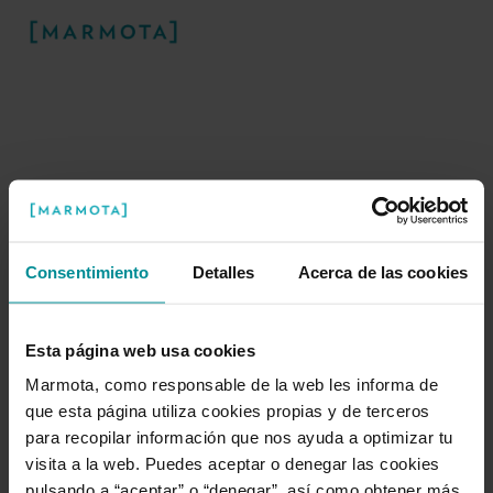
Consentimiento
Detalles
Acerca de las cookies
¡Ups! Algo ha ido mal
Esta página web usa cookies
Marmota, como responsable de la web les informa de
Nuestra marmota está trabajando duro
que esta página utiliza cookies propias y de terceros
para arreglar este problema en la
para recopilar información que nos ayuda a optimizar tu
madriguera.
visita a la web. Puedes aceptar o denegar las cookies
pulsando a “aceptar” o “denegar”, así como obtener más