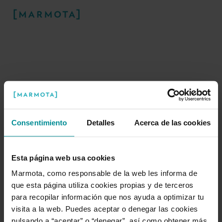
Consentimiento
Detalles
Acerca de las cookies
¡Ups! Algo ha ido mal
Esta página web usa cookies
Marmota, como responsable de la web les informa de
Nuestra marmota está trabajando duro
que esta página utiliza cookies propias y de terceros
para arreglar este problema en la
para recopilar información que nos ayuda a optimizar tu
madriguera.
visita a la web. Puedes aceptar o denegar las cookies
pulsando a “aceptar” o “denegar”, así como obtener más