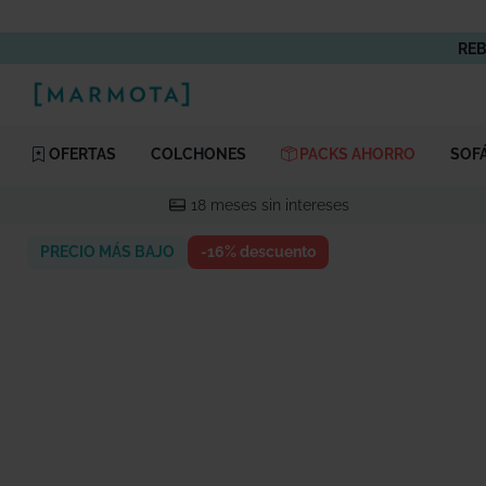
REB
OFERTAS
COLCHONES
PACKS
AHORRO
SOF
18 meses sin intereses
PRECIO MÁS BAJO
-16% descuento