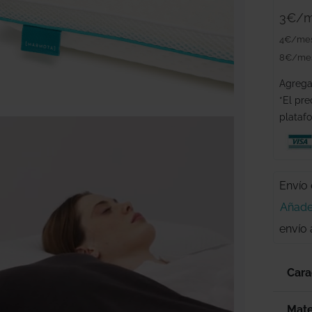
3€/m
4€/mes
8€/mes
Agrega 
*El pre
plataf
Envío
Añade
envío 
Cara
Mate