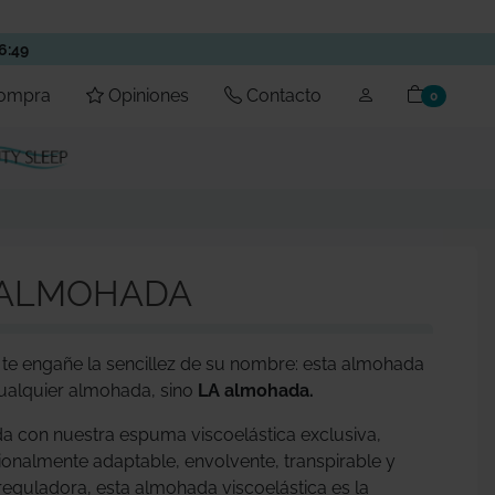
36:47
compra
Opiniones
Contacto
items en 
0
 ALMOHADA
te engañe la sencillez de su nombre: esta almohada
ualquier almohada, sino
LA almohada.
a con nuestra espuma viscoelástica exclusiva,
onalmente adaptable, envolvente, transpirable y
eguladora, esta almohada viscoelástica es la