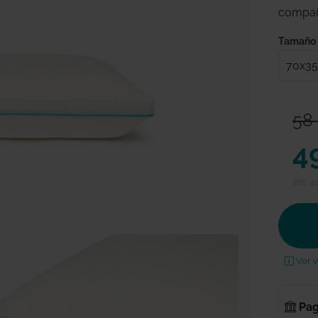
compañe
Tamaño 
58
4
(Inc. 2
Ver v
Pag