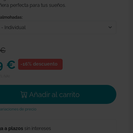
ra perfecta para tus sueños.
almohadas:
 €
9 €
-16% descuento
1% IVA)
Añadir al carrito
ariaciones de precio
a a plazos
sin intereses