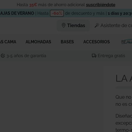
Hasta
35€
más de ahorro adicional
suscribiéndote
AJAS DE VERANO
| Hasta
-60%
de descuento y más |
1 días y 20:
Tiendas
Asistente de 
ÁS CAMA
ALMOHADAS
BASES
ACCESORIOS
3-5 años de garantia
Entrega gratis
LA
Que no 
no es c
Diseñad
excepci
termo-r