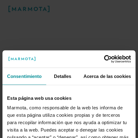
Consentimiento
Detalles
Acerca de las cookies
¡Ups! Algo ha ido mal
Esta página web usa cookies
Marmota, como responsable de la web les informa de
Nuestra marmota está trabajando duro
que esta página utiliza cookies propias y de terceros
para arreglar este problema en la
para recopilar información que nos ayuda a optimizar tu
madriguera.
visita a la web. Puedes aceptar o denegar las cookies
pulsando a “aceptar” o “denegar”, así como obtener más