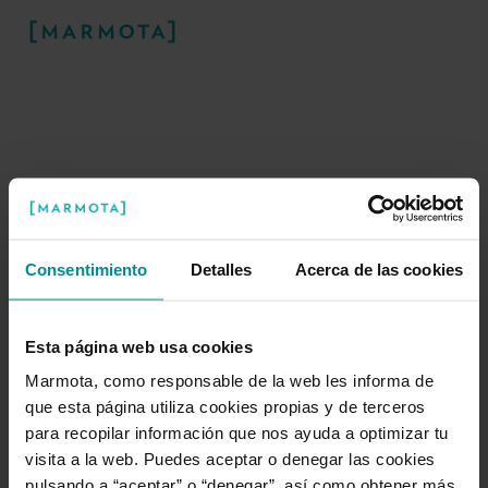
Consentimiento
Detalles
Acerca de las cookies
¡Ups! Algo ha ido mal
Esta página web usa cookies
Marmota, como responsable de la web les informa de
Nuestra marmota está trabajando duro
que esta página utiliza cookies propias y de terceros
para arreglar este problema en la
para recopilar información que nos ayuda a optimizar tu
madriguera.
visita a la web. Puedes aceptar o denegar las cookies
pulsando a “aceptar” o “denegar”, así como obtener más