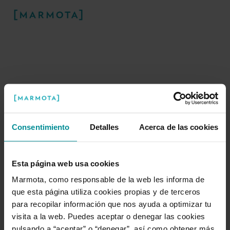
Consentimiento
Detalles
Acerca de las cookies
¡Ups! Algo ha ido mal
Esta página web usa cookies
Marmota, como responsable de la web les informa de
Nuestra marmota está trabajando duro
que esta página utiliza cookies propias y de terceros
para arreglar este problema en la
para recopilar información que nos ayuda a optimizar tu
madriguera.
visita a la web. Puedes aceptar o denegar las cookies
pulsando a “aceptar” o “denegar”, así como obtener más