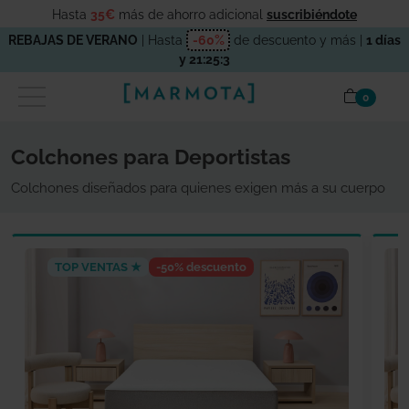
Hasta
35€
más de ahorro adicional
suscribiéndote
REBAJAS DE VERANO
| Hasta
-60%
de descuento y más |
1 días
y 21:25:3
items en
0
Colchones para Deportistas
Colchones diseñados para quienes exigen más a su cuerpo
TOP VENTAS ★
-50% descuento