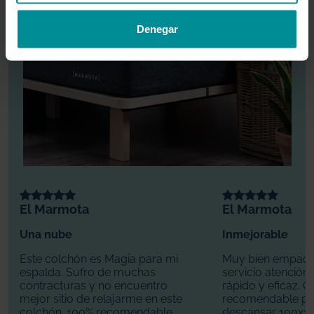
Denegar
El Marmota
El Marmota
Una nube
Inmejorable
Este colchón es Magia para mi
Muy bien empaqu
espalda. Sufro de muchas
servicio atención a
contracturas y no encuentro
rápido y eficaz. C
mejor sitio de relajarme en este
recomendable pa
colchón. 100% recomendable.
descansar 100x10