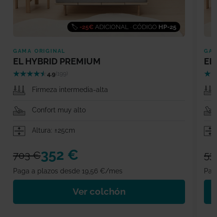
🏷️
-25€
ADICIONAL · CÓDIGO
HP-25
GAMA ORIGINAL
GAM
EL HYBRID PREMIUM
EL
4.9
(199)
Firmeza intermedia-alta
Confort muy alto
Altura: ±25cm
352 €
703 €
53
Paga a plazos desde 19,56 €/mes
Pag
Ver colchón