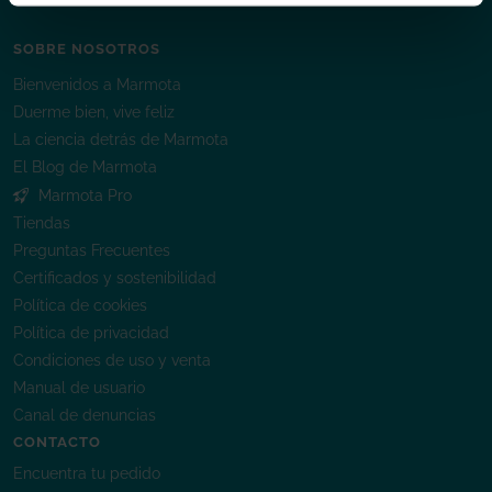
SOBRE NOSOTROS
Bienvenidos a Marmota
Duerme bien, vive feliz
La ciencia detrás de Marmota
El Blog de Marmota
Marmota Pro
Tiendas
Preguntas Frecuentes
Certificados y sostenibilidad
Política de cookies
Política de privacidad
Condiciones de uso y venta
Manual de usuario
Canal de denuncias
CONTACTO
Encuentra tu pedido