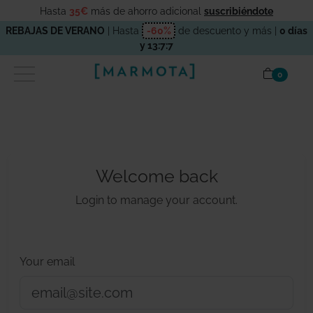
Hasta
35€
más de ahorro adicional
suscribiéndote
REBAJAS DE VERANO
| Hasta
-60%
de descuento y más |
0 días
y 13:7:7
items en
0
Welcome back
Login to manage your account.
Your email