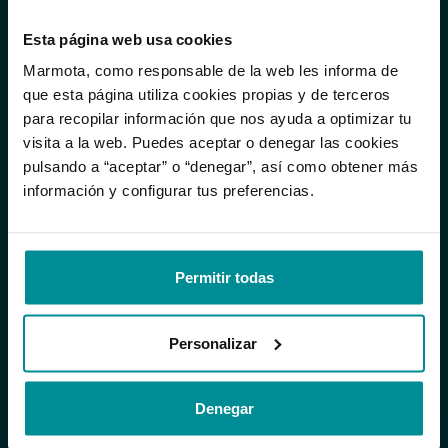
Colchones 135x190
Colchones 135x200
Esta página web usa cookies
Colchones 140x190
Marmota, como responsable de la web les informa de
Colchones 140x200
que esta página utiliza cookies propias y de terceros
Colchones 150x190
para recopilar información que nos ayuda a optimizar tu
Colchones 150x200
visita a la web. Puedes aceptar o denegar las cookies
Colchones 160x190
pulsando a “aceptar” o “denegar”, así como obtener más
Colchones 160x200
información y configurar tus preferencias.
Colchones 180x190
Colchones 180x200
Colchones 200x200
Permitir todas
Almohadas
Bases
Personalizar
Accesorios
Packs ahorro
Sofás
Denegar
Rebajas
Comparador de colchones